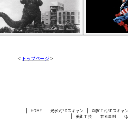
＜
トップページ
＞
HOME
光学式3Dスキャン
X線CT式3Dスキャ
美術工芸
参考事例
Q