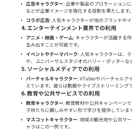
広告キャラクター
: 企業や製品のプロモーション
などが企業イメージを強化する役割を果たします
コラボ広告
: 人気キャラクターが他のブランドや
4.
エンターテインメント業界での利用
アニメ・映画・ゲーム
: キャラクターが活躍す
生み出すことが可能です。
イベントやテーマパーク
: 人気キャラクターは
や、ユニバーサルスタジオのハリー・ポッターな
5.
ソーシャルメディアでの利用
バーチャルキャラクター
: VTuberやバーチ
えています。彼らは動画やライブストリーミング
6.
教育や公共サービスでの利用
教育キャラクター
: 教育教材や公共キャンペーン
子供たちに親しみやすい形で学びを提供していま
マスコットキャラクター
: 地域の観光地や公共
ャラはこの一例です。