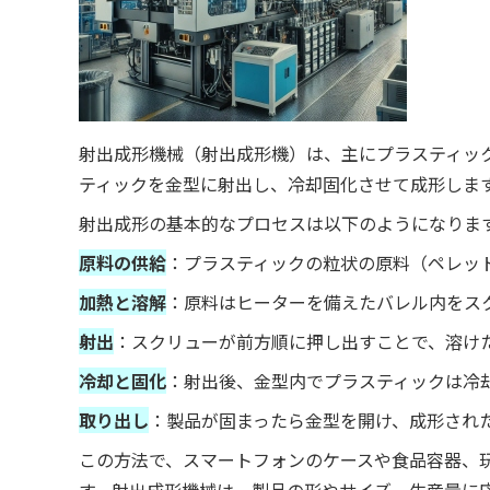
射出成形機械（射出成形機）は、主にプラスティッ
ティックを金型に射出し、冷却固化させて成形しま
射出成形の基本的なプロセスは以下のようになりま
原料の供給
：プラスティックの粒状の原料（ペレッ
加熱と溶解
：原料はヒーターを備えたバレル内をス
射出
：スクリューが前方順に押し出すことで、溶け
冷却と固化
：射出後、金型内でプラスティックは冷
取り出し
：製品が固まったら金型を開け、成形され
この方法で、スマートフォンのケースや食品容器、
す。射出成形機械は、製品の形やサイズ、生産量に