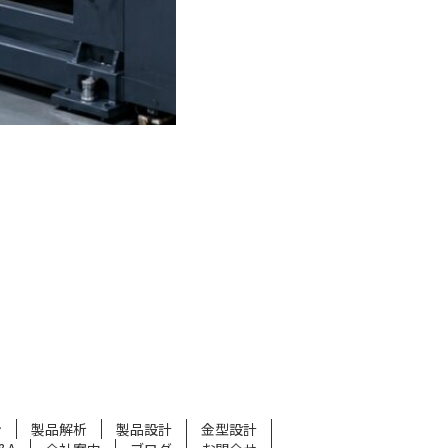
ン
製品解析
製品設計
金型設計