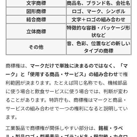
文字商標
商品名、ブランド名、会社名
図形商標
ロゴ、マーク、シンボル
結合商標
文字＋ロゴの組み合わせ
特徴的な容器・パッケージ形
立体商標
状など
音、色彩、位置などの新しい
その他
タイプの商標
商標権は、
マークだけで単独に決まるのではなく、「マ
ーク」と「使用する商品・サービス」の組み合わせ
で権
利範囲が決まります。たとえば同じ名称でも、機械部品
に使う場合と飲食サービスに使う場合では、判断が変わ
ることがあります。特許庁も、商標権はマークと商品・
サービスの組み合わせで一つの権利になると説明してい
ます。
工業製品で商標権が関係しやすい部分は、
銘板・ラベ
ル・製品ロゴ・型番表示・ブランド名・梱包箱・カタロ