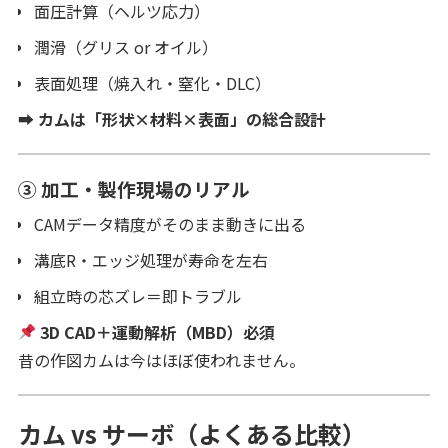
面圧計算（ヘルツ応力）
潤滑（グリス or オイル）
表面処理（焼入れ・窒化・DLC）
➡
カムは「形状×材料×表面」の総合設計
③ 加工・製作現場のリアル
CAMデータ精度がそのまま動きに出る
溝底R・エッジ処理が寿命を左右
組立時の芯ズレ＝即トラブル
3D CAD＋運動解析（MBD）必須
昔の作図カムは今はほぼ使われません。
カム vs サーボ（よくある比較）