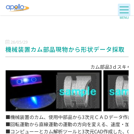
26/05/29
機械装置カム部品現物から形状データ採取
カム部品3ｄスキャ
■機械装置のカム、使用中部品から3次元ＣＡＤデータ作成
■回転運動から直線運動の運動の方向を変える、速度・加速
■コンピューーとカム解析ツールと3次元CAD作成した、C