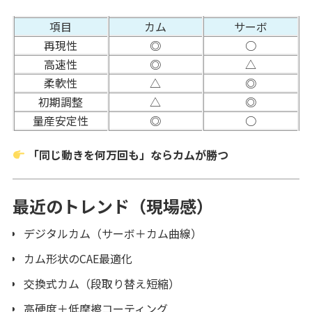
項目
カム
サーボ
再現性
◎
○
高速性
◎
△
柔軟性
△
◎
初期調整
△
◎
量産安定性
◎
○
「同じ動きを何万回も」ならカムが勝つ
最近のトレンド（現場感）
デジタルカム（サーボ＋カム曲線）
カム形状のCAE最適化
交換式カム（段取り替え短縮）
高硬度＋低摩擦コーティング