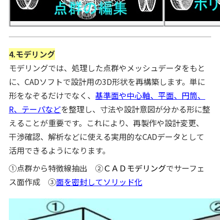
4.モデリング
モデリングでは、処理した点群やメッシュデータをもと
に、CADソフトで設計用の3D形状を再構築します。単に
形をなぞるだけでなく、
基準面や中心軸、平面、円筒、
R、テーパなど
を整理し、寸法や設計意図が分かる形に整
えることが重要です。これにより、再製作や設計変更、
干渉確認、解析などに使える実用的なCADデータとして
活用できるようになります。
①点群から特徴線抽出 ②
ＣＡＤモデリング
でサーフェ
ス面作成 ③
面を密封してソリッド化