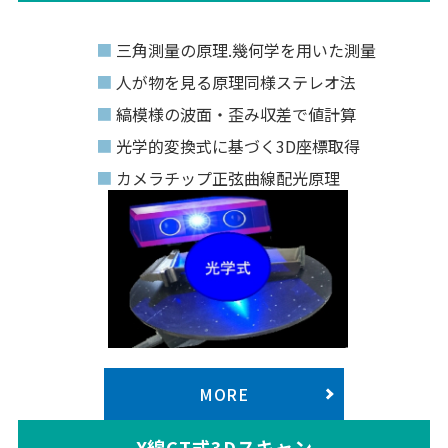
三角測量の原理.幾何学を用いた測量
人が物を見る原理同様ステレオ法
縞模様の波面・歪み収差で値計算
光学的変換式に基づく3D座標取得
カメラチップ正弦曲線配光原理
MORE
X線CT式3Dスキャン