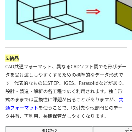
5.納品
CAD共通フォーマット、異なるCADソフト間でも形状デー
タを受け渡ししやすくするための標準的なデータ形式で
す。代表的なものにSTEP、IGES、Parasolidなどがあり、
設計・製造・解析の各工程で広く利用されます。独自形
式のままでは互換性に課題が出ることがありますが、
共
通フォーマット
を使うことで、取引先や他部門とのデー
タ共有、再利用、長期保管がしやすくなります。
3Dｽｷｬﾝ
デ