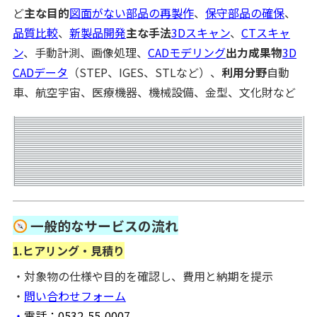
ど
主な目的
図面がない部品の再製作
、
保守部品の確保
、
品質比較
、
新製品開発
主な手法
3Dスキャン
、
CTスキャ
ン
、手動計測、画像処理、
CADモデリング
出力成果物
3D
CADデータ
（STEP、IGES、STLなど）、
利用分野
自動
車、航空宇宙、医療機器、機械設備、金型、文化財など
一般的なサービスの流れ
1.ヒアリング・見積り
・対象物の仕様や目的を確認し、費用と納期を提示
・
問い合わせフォーム
・
電話：0532-55-0007