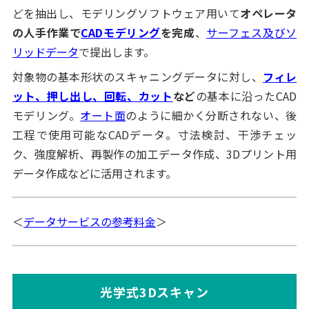
どを抽出し、モデリングソフトウェア用いて
オペレータ
の人手作業で
CADモデリング
を完成
、
サーフェス及びソ
リッドデータ
で提出します。
対象物の基本形状のスキャニングデータに対し、
フィレ
ット、押し出し、回転、カット
など
の基本に沿ったCAD
モデリング。
オート面
のように細かく分断されない、後
工程で使用可能なCADデータ。寸法検討、干渉チェッ
ク、強度解析、再製作の加工データ作成、3Dプリント用
データ作成などに活用されます。
＜
データサービスの参考料金
＞
光学式3Dスキャン