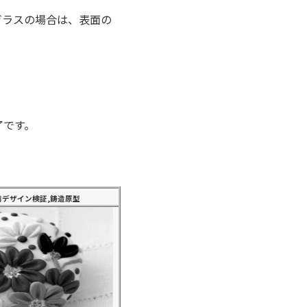
ガラスの場合は、表面の
。
了です。
前デザイン検証,鋳造原型