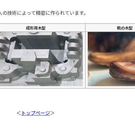
人の技術によって精密に作られています。
成形用木型
靴の木型
＜
トップページ
＞