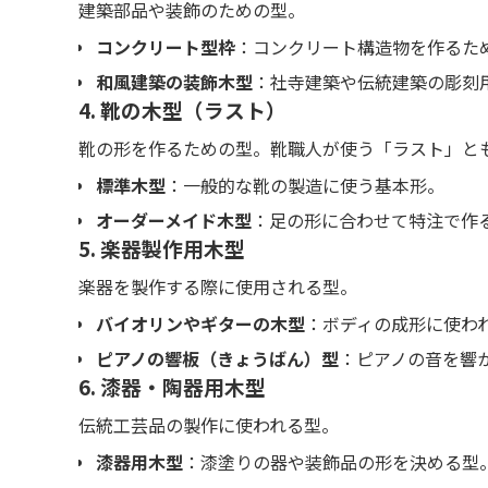
建築部品や装飾のための型。
コンクリート型枠
：コンクリート構造物を作るた
和風建築の装飾木型
：社寺建築や伝統建築の彫刻
4. 靴の木型（ラスト）
靴の形を作るための型。靴職人が使う「ラスト」と
標準木型
：一般的な靴の製造に使う基本形。
オーダーメイド木型
：足の形に合わせて特注で作
5. 楽器製作用木型
楽器を製作する際に使用される型。
バイオリンやギターの木型
：ボディの成形に使わ
ピアノの響板（きょうばん）型
：ピアノの音を響
6. 漆器・陶器用木型
伝統工芸品の製作に使われる型。
漆器用木型
：漆塗りの器や装飾品の形を決める型