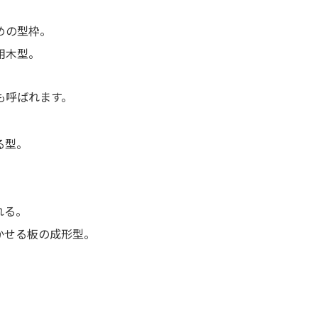
めの型枠。
用木型。
も呼ばれます。
る型。
れる。
かせる板の成形型。
。