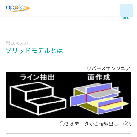
26/05/07
ソリッドモデルとは
リバースエンジニアリ
①３ｄデータから稜線出し ②サ