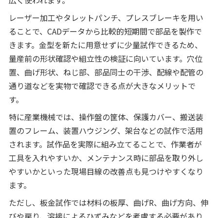
レーザー加工やタレットパンチ、プレスブレーキを用い
ることで、CADデータから比較的短期間で部品を製作で
きます。金型を新たに用意せずに少量試作できるため、
量産前の形状確認や組立性の検証に向いています。穴位
置、曲げ形状、ねじ部、部品同士の干渉、配線や配管の
通り道などを実物で確認できる点が大きなメリットで
す。
特に産業機械では、操作盤の筐体、保護カバー、搬送装
置のフレーム、装置ハウジング、架台などの試作で活用
されます。試作品を実際に組み立てることで、作業者が
工具を入れやすいか、メンテナンス時に部品を取り外し
やすいかといった現場目線の改善点も見つけやすくなり
ます。
ただし、板金試作では材料の板厚、曲げR、曲げ方向、伸
びや戻り、溶接によるひずみなどを考慮する必要があり