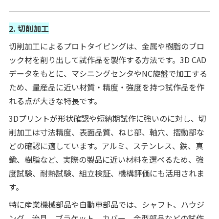
2. 切削加工
切削加工によるプロトタイピングは、金属や樹脂のブロ
ック材を削り出して試作品を製作する方法です。3D CAD
データをもとに、マシニングセンタやNC旋盤で加工する
ため、量産品に近い材質・精度・強度を持つ試作品を作
れる点が大きな特長です。
3Dプリントが形状確認や短納期試作に強いのに対し、切
削加工は寸法精度、表面品質、ねじ部、軸穴、摺動部な
どの確認に適しています。アルミ、ステンレス、鉄、真
鍮、樹脂など、実際の製品に近い材料を選べるため、強
度試験、耐熱試験、組立検証、機構評価にも活用されま
す。
特に産業機械部品や自動車部品では、シャフト、ハウジ
ング、治具、ブラケット、カバー、金型部品などの試作