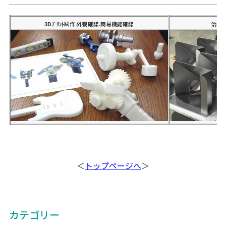
3Dﾌﾟﾘﾝﾄ試作.外観確認.簡易機能確認
治具
＜
トップページへ
＞
カテゴリー