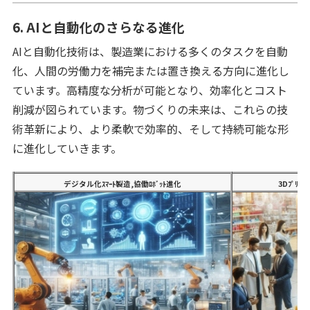
6. AIと自動化のさらなる進化
AIと自動化技術は、製造業における多くのタスクを自動
化、人間の労働力を補完または置き換える方向に進化し
ています。高精度な分析が可能となり、効率化とコスト
削減が図られています。物づくりの未来は、これらの技
術革新により、より柔軟で効率的、そして持続可能な形
に進化していきます。
デジタル化ｽﾏｰﾄ製造,協働ﾛﾎﾞｯﾄ進化
3Dﾌﾟﾘﾝ