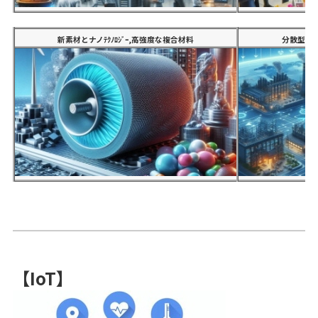
新素材とナノﾃｸﾉﾛｼﾞｰ,高強度な複合材料
分散型製
【IoT】