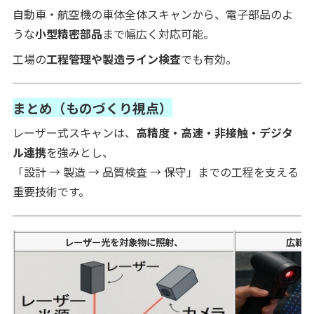
自動車・航空機の車体全体スキャンから、電子部品のよ
うな
小型精密部品
まで幅広く対応可能。
工場の
工程管理や製造ライン検査
でも有効。
まとめ（ものづくり視点）
レーザー式スキャンは、
高精度・高速・非接触・デジタ
ル連携
を強みとし、
「設計 → 製造 → 品質検査 → 保守」までの工程を支える
重要技術です。
レーザー光を対象物に照射、
広範囲