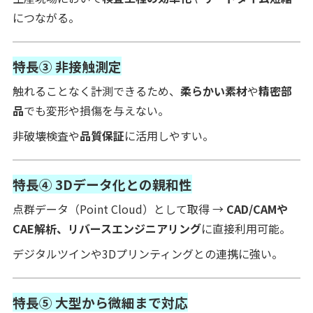
につながる。
特長③ 非接触測定
触れることなく計測できるため、
柔らかい素材
や
精密部
品
でも変形や損傷を与えない。
非破壊検査や
品質保証
に活用しやすい。
特長④ 3Dデータ化との親和性
点群データ（Point Cloud）として取得 →
CAD/CAMや
CAE解析、リバースエンジニアリング
に直接利用可能。
デジタルツインや3Dプリンティングとの連携に強い。
特長⑤ 大型から微細まで対応